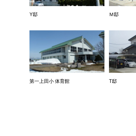
Y邸
Ｍ邸
第一上田小 体育館
T邸