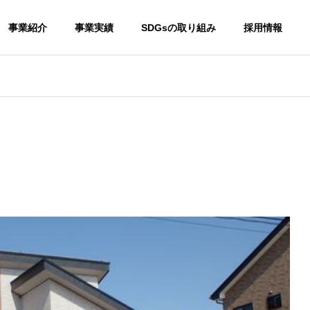
事業紹介
事業実績
SDGsの取り組み
採用情報
部
建築部
会社概要
関連企業
ストウファーム
工事部
建築部
重機車