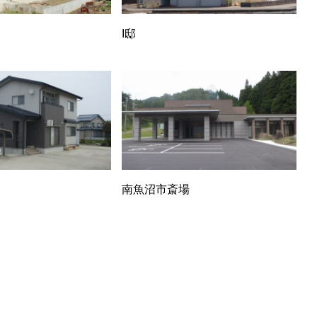
I邸
南魚沼市斎場