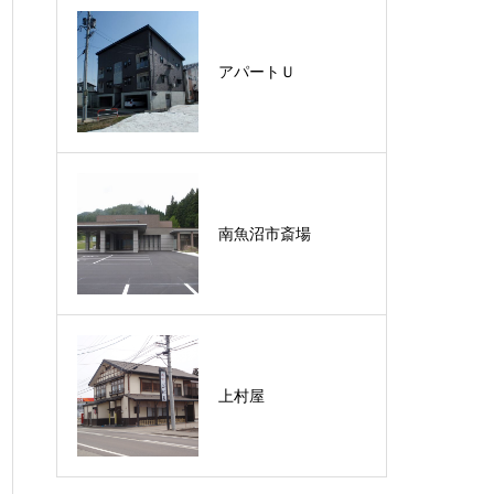
アパートＵ
登川魚道
南魚沼市斎場
第一上田小 校舎棟
上村屋