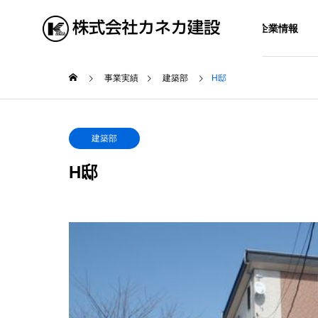
企業情報
事業実績
建築部
H邸
建築部
建築
ご挨拶
建築部
H邸
WORKS
COMPANY
BUSINESS
実績紹介
企業情報
事業紹介
所在地
第一上田小 体育館
T邸
土木部・