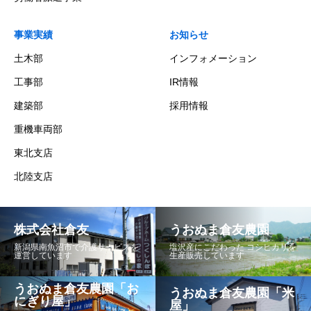
事業実績
お知らせ
土木部
インフォメーション
工事部
IR情報
建築部
採用情報
重機車両部
東北支店
北陸支店
株式会社倉友
うおぬま倉友農園
新潟県南魚沼市で介護サービスを
塩沢産にこだわった コシヒカリを
運営しています
生産販売しています
うおぬま倉友農園「お
うおぬま倉友農園「米
にぎり屋」
屋」